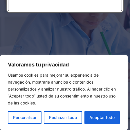
Archivos
¡Hola, mundo!
Te damos la bienvenida a WordPress. Esta es tu primera
Valoramos tu privacidad
entrada. Edítala o bórrala, ¡luego empieza a escribir!
Usamos cookies para mejorar su experiencia de
navegación, mostrarle anuncios o contenidos
POLÍTICA DE PRIVACIDAD
AVISO LEGAL
personalizados y analizar nuestro tráfico. Al hacer clic en
POLÍTICA DE COOKIES
“Aceptar todo” usted da su consentimiento a nuestro uso
de las cookies.
Personalizar
Rechazar todo
Aceptar todo